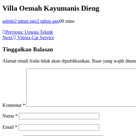
Villa Oemah Kayumanis Dieng
admin
2 tahun ago
2 tahun ago
0
0 mins
Navigasi
Previous:
Umega Teknik
Next:
Vinora Car Service
pos
Tinggalkan Balasan
Alamat email Anda tidak akan dipublikasikan.
Ruas yang wajib ditan
Komentar
*
Nama
*
Email
*