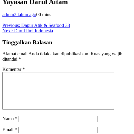
Yayasan Darul Aitam
admin
2 tahun ago
0
0 mins
Navigasi
Previous:
Dapur Atik & Seafood 33
Next:
Darul Ilmi Indonesia
pos
Tinggalkan Balasan
Alamat email Anda tidak akan dipublikasikan.
Ruas yang wajib
ditandai
*
Komentar
*
Nama
*
Email
*