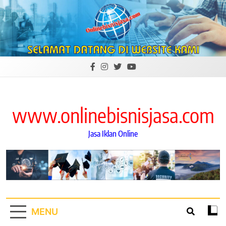
Skip
to
content
www.onlinebisnisjasa.com
Jasa Iklan Online
MENU