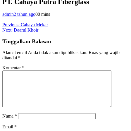
PT. Cahaya Putra Fiberglass
admin
2 tahun ago
0
0 mins
Navigasi
Previous:
Cahaya Mekar
Next:
Daarul Khoir
pos
Tinggalkan Balasan
Alamat email Anda tidak akan dipublikasikan.
Ruas yang wajib
ditandai
*
Komentar
*
Nama
*
Email
*