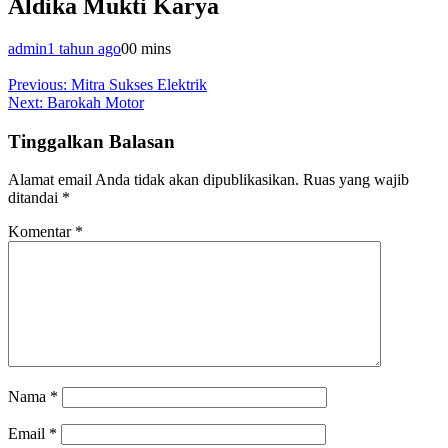
Aldika Mukti Karya
admin
1 tahun ago
0
0 mins
Navigasi
Previous:
Mitra Sukses Elektrik
Next:
Barokah Motor
pos
Tinggalkan Balasan
Alamat email Anda tidak akan dipublikasikan.
Ruas yang wajib
ditandai
*
Komentar
*
Nama
*
Email
*