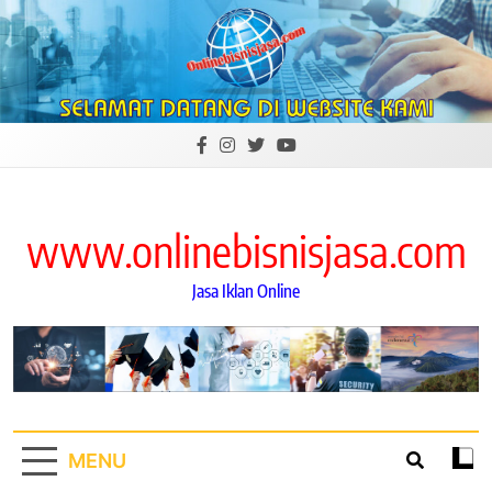
Skip
to
content
www.onlinebisnisjasa.com
Jasa Iklan Online
MENU