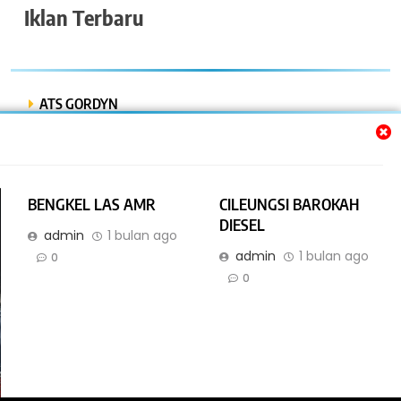
Iklan Terbaru
ATS GORDYN
INDAH LESTARI
Dwi Putra “Bor Express”
BENGKEL LAS AMR
CILEUNGSI BAROKAH
BENGKEL MOBIL ISTIQOMAH
DIESEL
admin
1 bulan ago
admin
1 bulan ago
BENGKEL LAS AMR
0
0
Online Bisnis dan Jasa. All Rights Reserved 2026. Powered By
.
IBNyellowpages