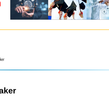
m
ker
aker