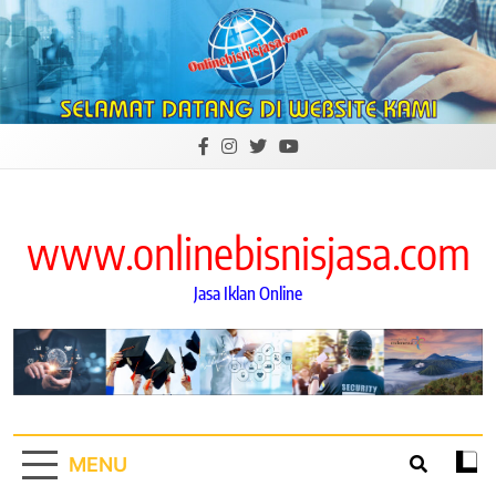
Skip
to
content
www.onlinebisnisjasa.com
Jasa Iklan Online
MENU