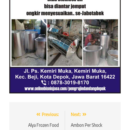
Navigasi
Previous:
Next:
pos
Alya Frozen Food
Ambon Per Shock