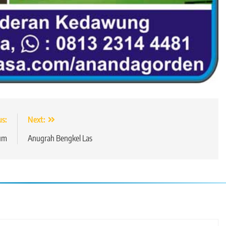
us:
Next:
ium
Anugrah Bengkel Las