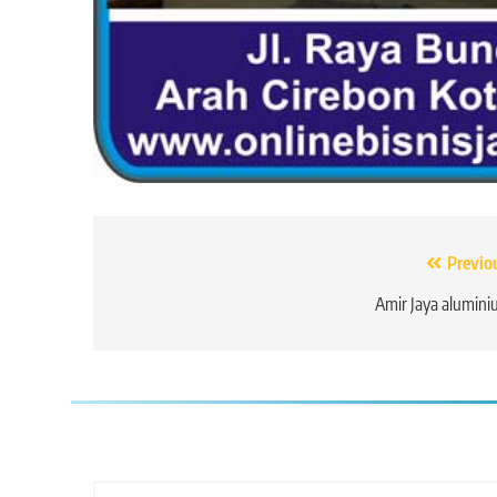
Navigasi
Previo
pos
Amir Jaya alumin