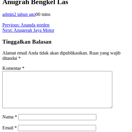
Anugrah Bengkel Las
admin
2 tahun ago
0
0 mins
Navigasi
Previous:
Ananda gorden
Next:
Anugerah Jaya Motor
pos
Tinggalkan Balasan
Alamat email Anda tidak akan dipublikasikan.
Ruas yang wajib
ditandai
*
Komentar
*
Nama
*
Email
*