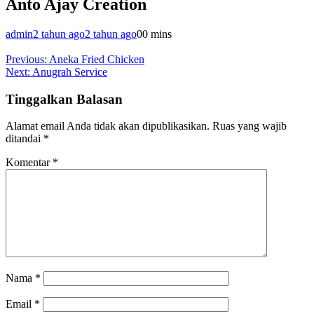
Anto Ajay Creation
admin
2 tahun ago
2 tahun ago
0
0 mins
Navigasi
Previous:
Aneka Fried Chicken
Next:
Anugrah Service
pos
Tinggalkan Balasan
Alamat email Anda tidak akan dipublikasikan.
Ruas yang wajib
ditandai
*
Komentar
*
Nama
*
Email
*