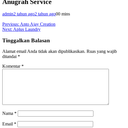
Anugrah Service
admin
2 tahun ago
2 tahun ago
0
0 mins
Navigasi
Previous:
Anto Ajay Creation
Next:
Aplus Laundry
pos
Tinggalkan Balasan
Alamat email Anda tidak akan dipublikasikan.
Ruas yang wajib
ditandai
*
Komentar
*
Nama
*
Email
*