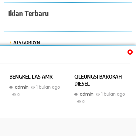
Iklan Terbaru
ATS GORDYN
INDAH LESTARI
Dwi Putra “Bor Express”
BENGKEL LAS AMR
CILEUNGSI BAROKAH
BENGKEL MOBIL ISTIQOMAH
DIESEL
admin
1 bulan ago
admin
1 bulan ago
BENGKEL LAS AMR
0
0
Online Bisnis dan Jasa. All Rights Reserved 2026. Powered By