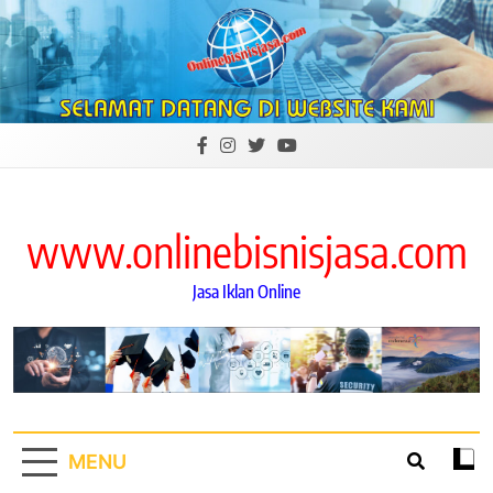
Skip
to
content
www.onlinebisnisjasa.com
Jasa Iklan Online
MENU