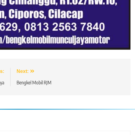
s:
Next:
lya
Bengkel Mobil RJM