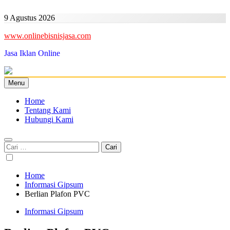
Skip
to
9 Agustus 2026
content
www.onlinebisnisjasa.com
Jasa Iklan Online
Menu
Home
Tentang Kami
Hubungi Kami
Cari
untuk:
Home
Informasi Gipsum
Berlian Plafon PVC
Informasi Gipsum