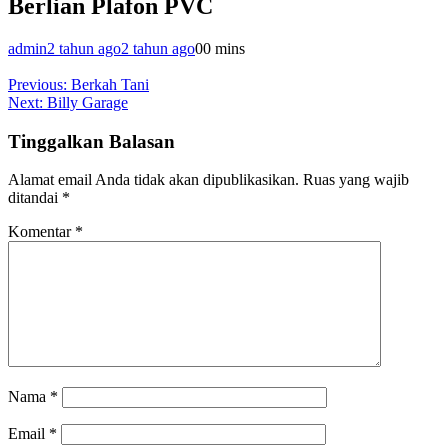
Berlian Plafon PVC
admin
2 tahun ago
2 tahun ago
0
0 mins
Navigasi
Previous:
Berkah Tani
Next:
Billy Garage
pos
Tinggalkan Balasan
Alamat email Anda tidak akan dipublikasikan.
Ruas yang wajib
ditandai
*
Komentar
*
Nama
*
Email
*