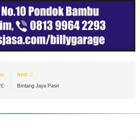
us:
Next:
VC
Bintang Jaya Pasir