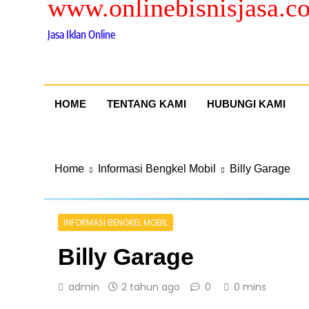
www.onlinebisnisjasa.c
Jasa Iklan Online
HOME
TENTANG KAMI
HUBUNGI KAMI
Home
Informasi Bengkel Mobil
Billy Garage
INFORMASI BENGKEL MOBIL
Billy Garage
admin
2 tahun ago
0
0 mins