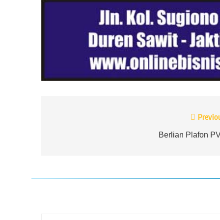
Navigasi
Previo
pos
Berlian Plafon P