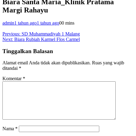
Biara Santa Maria_Klinik Pratama
Margi Rahayu
admin
1 tahun ago
1 tahun ago
0
0 mins
Navigasi
Previous:
SD Muhammadiyah 1 Malang
Next:
Biara Rubiah Karmel Flos Carmel
pos
Tinggalkan Balasan
Alamat email Anda tidak akan dipublikasikan.
Ruas yang wajib
ditandai
*
Komentar
*
Nama
*