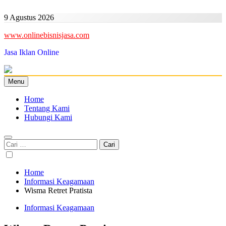
Skip
to
9 Agustus 2026
content
www.onlinebisnisjasa.com
Jasa Iklan Online
Menu
Home
Tentang Kami
Hubungi Kami
Cari
untuk:
Home
Informasi Keagamaan
Wisma Retret Pratista
Informasi Keagamaan