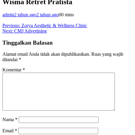
Wisma Retret Pratista
admin
2 tahun ago
2 tahun ago
0
0 mins
Navigasi
Previous:
Zorya Aesthetic & Wellness Clinic
Next:
CMJ Advertising
pos
Tinggalkan Balasan
Alamat email Anda tidak akan dipublikasikan.
Ruas yang wajib
ditandai
*
Komentar
*
Nama
*
Email
*