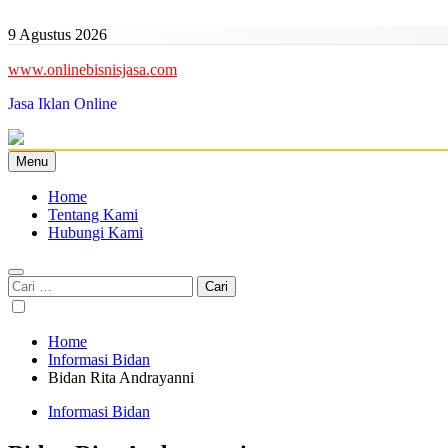
Skip
to
9 Agustus 2026
content
www.onlinebisnisjasa.com
Jasa Iklan Online
Menu
Home
Tentang Kami
Hubungi Kami
Cari
untuk:
Home
Informasi Bidan
Bidan Rita Andrayanni
Informasi Bidan