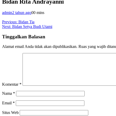
Bidan Rita Andrayanni
admin
2 tahun ago
0
0 mins
Navigasi
Previous:
Bidan Tia
Next:
Bidan Setya Budi Utami
pos
Tinggalkan Balasan
Alamat email Anda tidak akan dipublikasikan.
Ruas yang wajib ditan
Komentar
*
Nama
*
Email
*
Situs Web