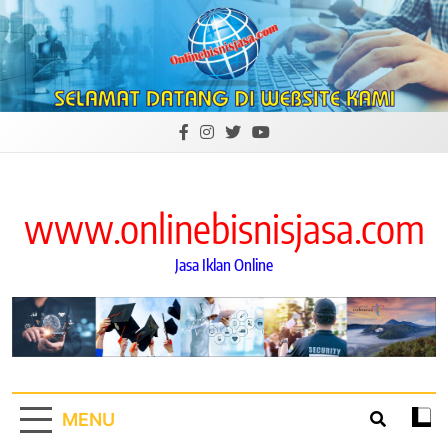
Skip
to
content
www.onlinebisnisjasa.com
Jasa Iklan Online
MENU