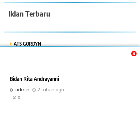
Iklan Terbaru
ATS GORDYN
INDAH LESTARI
Dwi Putra “Bor Express”
Bidan Rita Andrayanni
BENGKEL MOBIL ISTIQOMAH
admin
2 tahun ago
BENGKEL LAS AMR
0
Online Bisnis dan Jasa. All Rights Reserved 2026. Powered By