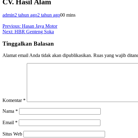
CV. Hasil Alam
admin
2 tahun ago
2 tahun ago
0
0 mins
Navigasi
Previous:
Hasan Jaya Motor
Next:
HBR Genteng Soka
pos
Tinggalkan Balasan
Alamat email Anda tidak akan dipublikasikan.
Ruas yang wajib ditan
Komentar
*
Nama
*
Email
*
Situs Web