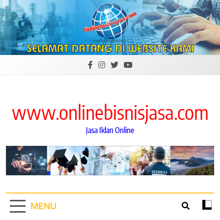
Skip
to
content
www.onlinebisnisjasa.com
Jasa Iklan Online
MENU