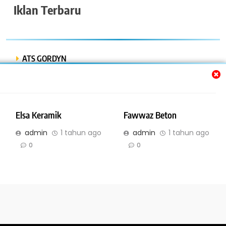
Iklan Terbaru
ATS GORDYN
INDAH LESTARI
Dwi Putra “Bor Express”
Elsa Keramik
Fawwaz Beton
BENGKEL MOBIL ISTIQOMAH
admin
1 tahun ago
admin
1 tahun ago
BENGKEL LAS AMR
0
0
Online Bisnis dan Jasa. All Rights Reserved 2026. Powered By
.
IBNyellowpages