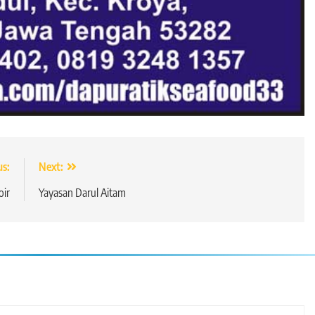
us:
Next:
oir
Yayasan Darul Aitam