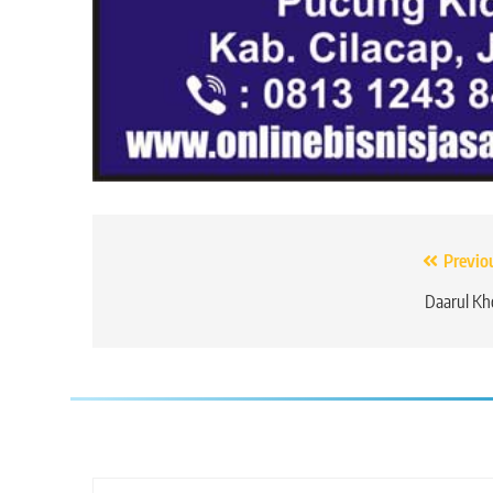
Navigasi
Previo
pos
Daarul Kh