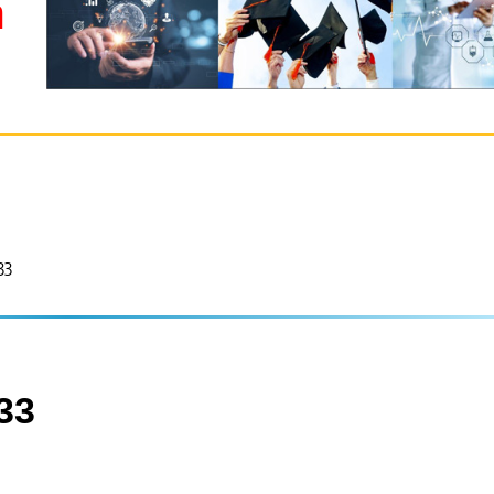
m
33
33