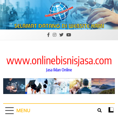
Skip
to
content
www.onlinebisnisjasa.com
Jasa Iklan Online
MENU