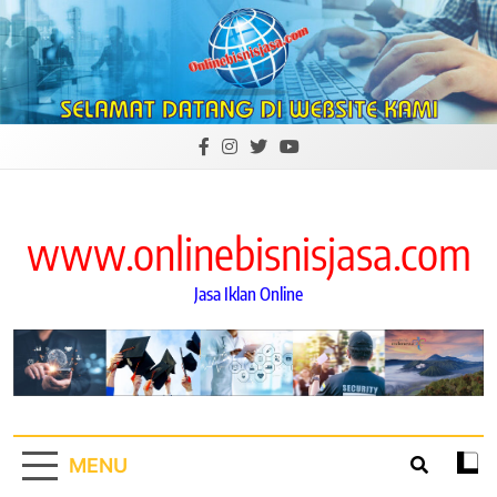
Skip
to
content
www.onlinebisnisjasa.com
Jasa Iklan Online
MENU