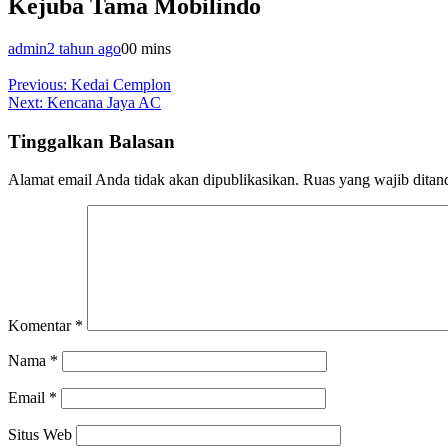
Kejuba Tama Mobilindo
admin
2 tahun ago
0
0 mins
Navigasi
Previous:
Kedai Cemplon
Next:
Kencana Jaya AC
pos
Tinggalkan Balasan
Alamat email Anda tidak akan dipublikasikan.
Ruas yang wajib ditan
Komentar
*
Nama
*
Email
*
Situs Web