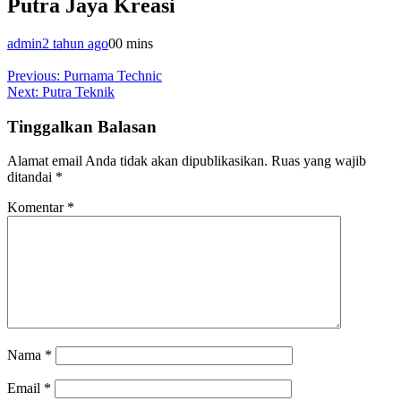
Putra Jaya Kreasi
admin
2 tahun ago
0
0 mins
Navigasi
Previous:
Purnama Technic
Next:
Putra Teknik
pos
Tinggalkan Balasan
Alamat email Anda tidak akan dipublikasikan.
Ruas yang wajib
ditandai
*
Komentar
*
Nama
*
Email
*