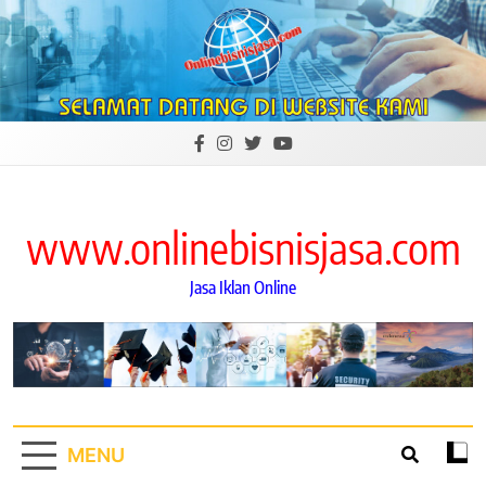
Skip
to
content
www.onlinebisnisjasa.com
Jasa Iklan Online
MENU