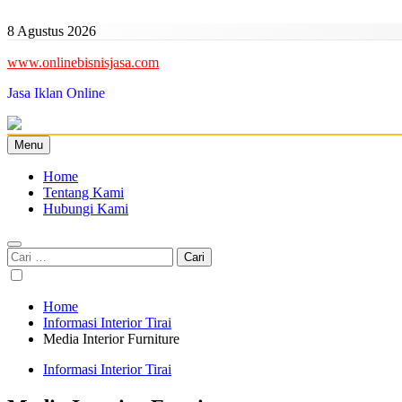
Skip
to
8 Agustus 2026
content
www.onlinebisnisjasa.com
Jasa Iklan Online
Menu
Home
Tentang Kami
Hubungi Kami
Cari
untuk:
Home
Informasi Interior Tirai
Media Interior Furniture
Informasi Interior Tirai