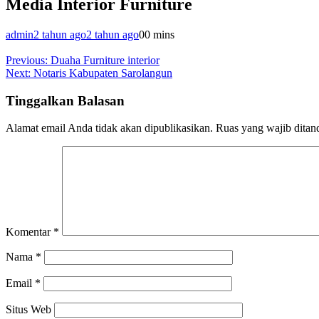
Media Interior Furniture
admin
2 tahun ago
2 tahun ago
0
0 mins
Navigasi
Previous:
Duaha Furniture interior
Next:
Notaris Kabupaten Sarolangun
pos
Tinggalkan Balasan
Alamat email Anda tidak akan dipublikasikan.
Ruas yang wajib ditan
Komentar
*
Nama
*
Email
*
Situs Web