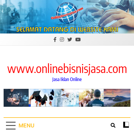
Skip
to
content
www.onlinebisnisjasa.com
Jasa Iklan Online
MENU