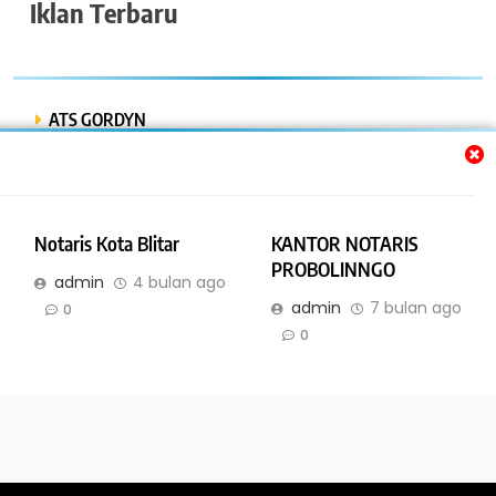
Iklan Terbaru
ATS GORDYN
INDAH LESTARI
Dwi Putra “Bor Express”
Notaris Kota Blitar
KANTOR NOTARIS
BENGKEL MOBIL ISTIQOMAH
PROBOLINNGO
admin
4 bulan ago
admin
7 bulan ago
BENGKEL LAS AMR
0
0
Online Bisnis dan Jasa. All Rights Reserved 2026. Powered By
.
IBNyellowpages