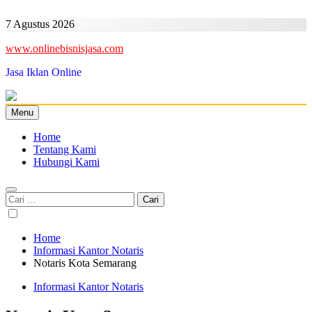
Skip
to
7 Agustus 2026
content
www.onlinebisnisjasa.com
Jasa Iklan Online
Menu
Home
Tentang Kami
Hubungi Kami
Cari
untuk:
Home
Informasi Kantor Notaris
Notaris Kota Semarang
Informasi Kantor Notaris