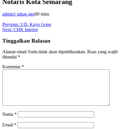
Notaris Kota Semarang
admin
1 tahun ago
0
0 mins
Navigasi
Previous:
UD. Kayu Gono
Next:
CHK Interior
pos
Tinggalkan Balasan
Alamat email Anda tidak akan dipublikasikan.
Ruas yang wajib
ditandai
*
Komentar
*
Nama
*
Email
*