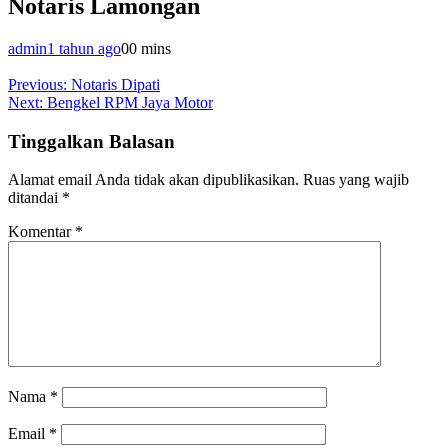
Notaris Lamongan
admin
1 tahun ago
0
0 mins
Navigasi
Previous:
Notaris Dipati
Next:
Bengkel RPM Jaya Motor
pos
Tinggalkan Balasan
Alamat email Anda tidak akan dipublikasikan.
Ruas yang wajib
ditandai
*
Komentar
*
Nama
*
Email
*