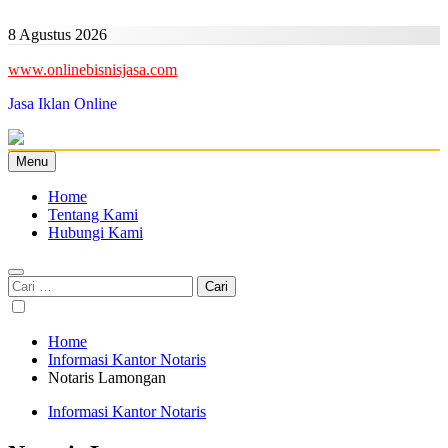
Skip
to
8 Agustus 2026
content
www.onlinebisnisjasa.com
Jasa Iklan Online
Menu
Home
Tentang Kami
Hubungi Kami
Cari
untuk:
Home
Informasi Kantor Notaris
Notaris Lamongan
Informasi Kantor Notaris