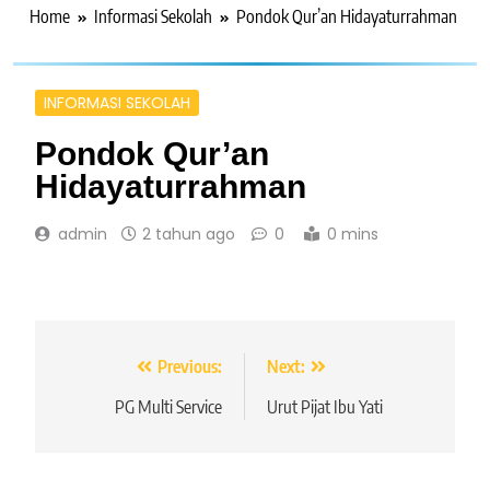
Home
Informasi Sekolah
Pondok Qur’an Hidayaturrahman
INFORMASI SEKOLAH
Pondok Qur’an
Hidayaturrahman
admin
2 tahun ago
0
0 mins
Navigasi
Previous:
Next:
pos
PG Multi Service
Urut Pijat Ibu Yati