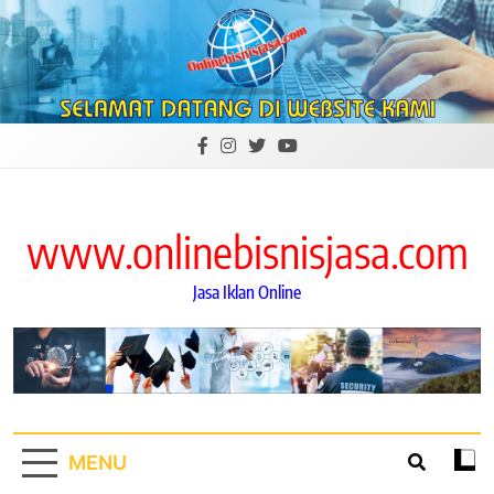
Skip
to
content
www.onlinebisnisjasa.com
Jasa Iklan Online
MENU