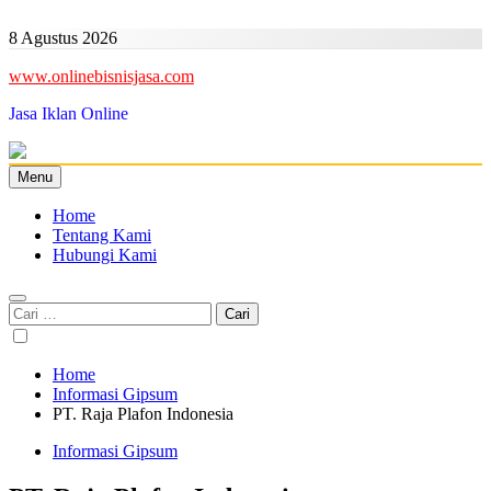
Skip
to
8 Agustus 2026
content
www.onlinebisnisjasa.com
Jasa Iklan Online
Menu
Home
Tentang Kami
Hubungi Kami
Cari
untuk:
Home
Informasi Gipsum
PT. Raja Plafon Indonesia
Informasi Gipsum