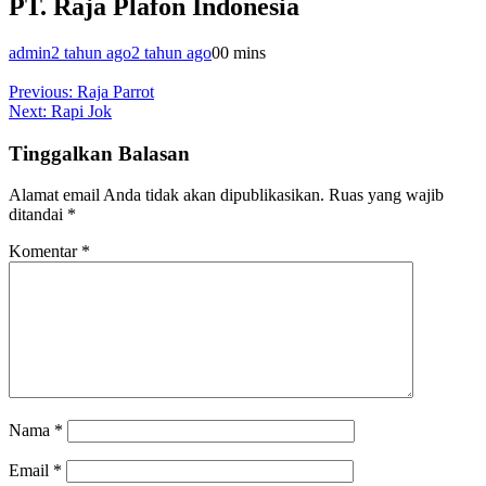
PT. Raja Plafon Indonesia
admin
2 tahun ago
2 tahun ago
0
0 mins
Navigasi
Previous:
Raja Parrot
Next:
Rapi Jok
pos
Tinggalkan Balasan
Alamat email Anda tidak akan dipublikasikan.
Ruas yang wajib
ditandai
*
Komentar
*
Nama
*
Email
*