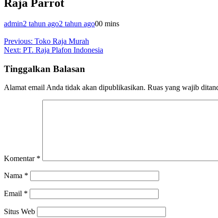
Raja Parrot
admin
2 tahun ago
2 tahun ago
0
0 mins
Navigasi
Previous:
Toko Raja Murah
Next:
PT. Raja Plafon Indonesia
pos
Tinggalkan Balasan
Alamat email Anda tidak akan dipublikasikan.
Ruas yang wajib ditan
Komentar
*
Nama
*
Email
*
Situs Web