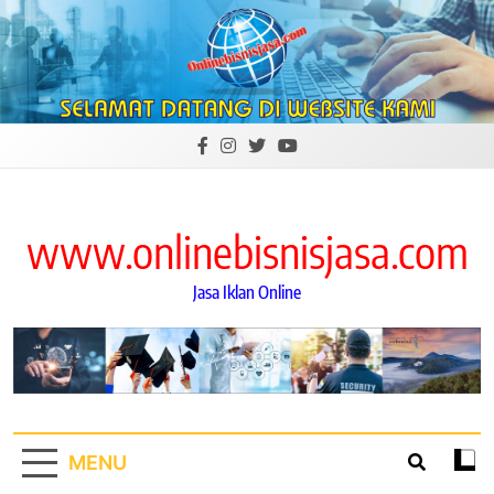
Skip
to
content
www.onlinebisnisjasa.com
Jasa Iklan Online
MENU