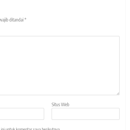
wajib ditandai
*
Situs Web
ini untuk komentar saya berikutnya.