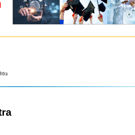
m
htra
tra