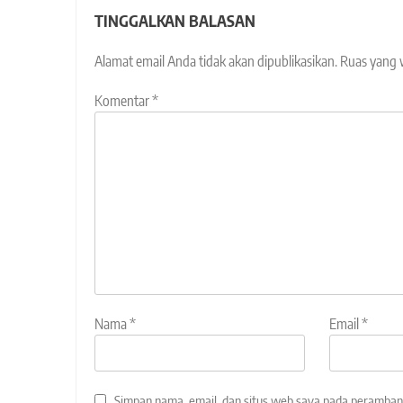
TINGGALKAN BALASAN
Alamat email Anda tidak akan dipublikasikan.
Ruas yang 
Komentar
*
Nama
*
Email
*
Simpan nama, email, dan situs web saya pada peramban 