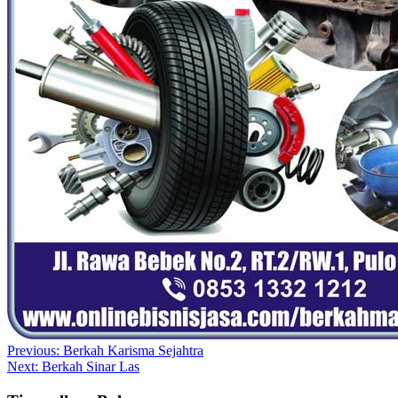
Navigasi
Previous:
Berkah Karisma Sejahtra
Next:
Berkah Sinar Las
pos